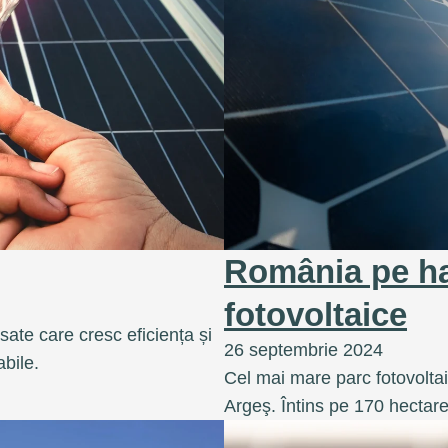
România pe ha
fotovoltaice
sate care cresc eficiența și
26 septembrie 2024
abile.
Cel mai mare parc fotovoltai
Argeş. Întins pe 170 hecta