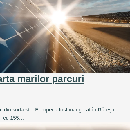
rta marilor parcuri
c din sud-estul Europei a fost inaugurat în Răteşti,
re, cu 155…