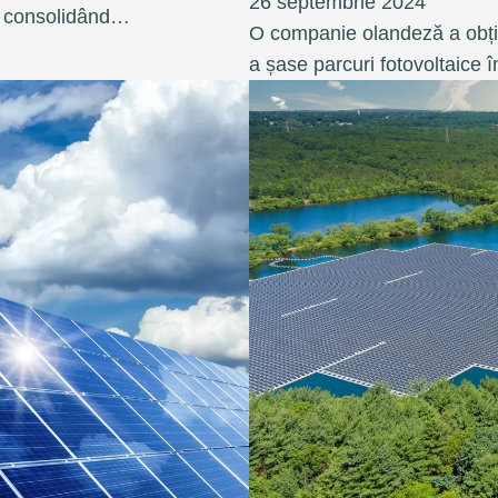
26 septembrie 2024
n, consolidând…
O companie olandeză a obți
a șase parcuri fotovoltaice