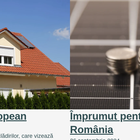
ropean
Împrumut pentr
România
lădirilor, care vizează