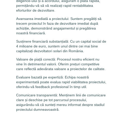
diligence-ului și a acordului, asigurăm o plată rapidă,
permițându-vă să vă realizați rapid rentabilitatea
eforturilor de dezvoltare.
Avansarea imediată a proiectului: Suntem pregătiți să
trecem proiectul în faza de dezvoltare imediat după
achiziție, demonstrând angajamentul și pregătirea
noastră financiară.
Susținere financiară substanțială: Cu un capital social de
4 milioane de euro, suntem unul dintre cei mai bine
capitalizați dezvoltatori solari din România.
Valoare de piață corectă: Procesul nostru eficient nu
vine în detrimentul valorii. Oferim prețuri competitive
care reflectă adevărata valoare a proiectelor de calitate.
Evaluare bazată pe expertiză: Echipa noastră
experimentată poate evalua rapid viabilitatea proiectului,
oferindu-vă feedback profesional în timp util.
Comunicare transparentă: Menținem linii de comunicare
clare și deschise pe tot parcursul procesului,
asigurându-vă că sunteți mereu informat despre stadiul
proiectului dumneavoastră.