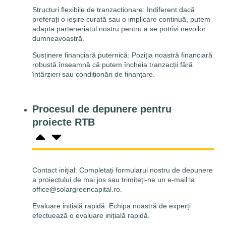
Structuri flexibile de tranzacționare: Indiferent dacă
preferați o ieșire curată sau o implicare continuă, putem
adapta parteneriatul nostru pentru a se potrivi nevoilor
dumneavoastră.
Susținere financiară puternică: Poziția noastră financiară
robustă înseamnă că putem încheia tranzacții fără
întârzieri sau condiționări de finanțare.
Procesul de depunere pentru
proiecte RTB
Contact inițial: Completați formularul nostru de depunere
a proiectului de mai jos sau trimiteți-ne un e-mail la
office@solargreencapital.ro.
Evaluare inițială rapidă: Echipa noastră de experți
efectuează o evaluare inițială rapidă.