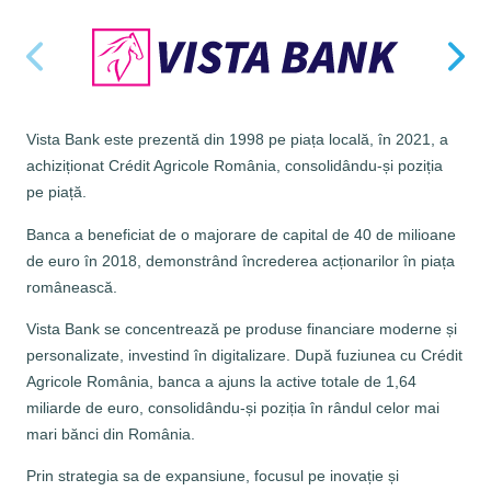
Vista Bank este prezentă din 1998 pe piața locală, în 2021, a
A
achiziționat Crédit Agricole România, consolidându-și poziția
r
pe piață.
o
a
Banca a beneficiat de o majorare de capital de 40 de milioane
d
de euro în 2018, demonstrând încrederea acționarilor în piața
i
românească.
t
c
Vista Bank se concentrează pe produse financiare moderne și
a
personalizate, investind în digitalizare. După fuziunea cu Crédit
e
Agricole România, banca a ajuns la active totale de 1,64
l
miliarde de euro, consolidându-și poziția în rândul celor mai
î
mari bănci din România.
e
Prin strategia sa de expansiune, focusul pe inovație și
c