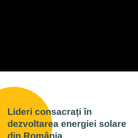
Lideri consacrați în
dezvoltarea energiei solare
din România