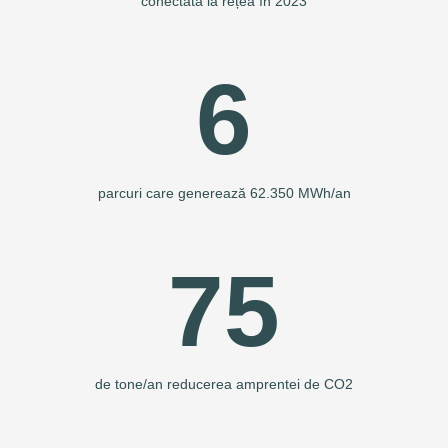
conectată la rețea în 2023
6
parcuri care generează 62.350 MWh/an
75
de tone/an reducerea amprentei de CO2